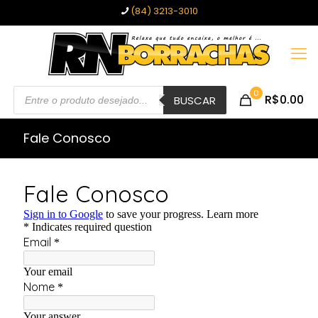
(84) 3213-3010
Pesquisar
0
R$0.00
produtos
BUSCAR
Fale Conosco