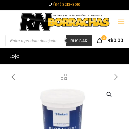
(84) 3213-3010
Pesquisar
0
R$0.00
produtos
BUSCAR
Loja