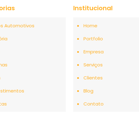
orias
Institucional
os Automotivos
Home
ória
Portfolio
o
Empresa
mas
Serviços
s
Clientes
stimentos
Blog
tas
Contato