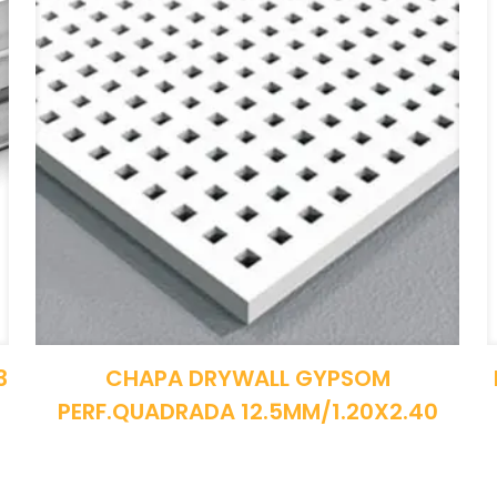
3
CHAPA DRYWALL GYPSOM
PERF.QUADRADA 12.5MM/1.20X2.40