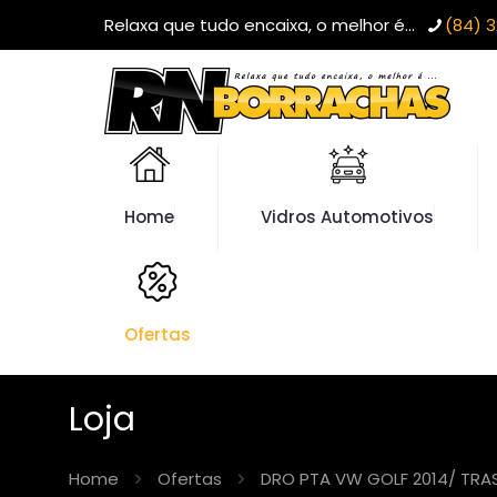
Relaxa que tudo encaixa, o melhor é...
(84) 3
Home
Vidros Automotivos
Ofertas
Loja
Home
Ofertas
DRO PTA VW GOLF 2014/ TRAS