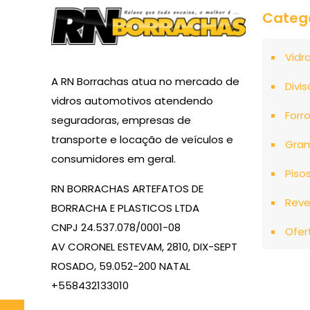
Categ
Vidr
A RN Borrachas atua no mercado de
Divis
vidros automotivos atendendo
Forr
seguradoras, empresas de
transporte e locação de veículos e
Gra
consumidores em geral.
Piso
RN BORRACHAS ARTEFATOS DE
Reve
BORRACHA E PLASTICOS LTDA
CNPJ 24.537.078/0001-08
Ofer
AV CORONEL ESTEVAM, 2810, DIX-SEPT
ROSADO, 59.052-200 NATAL
+558432133010