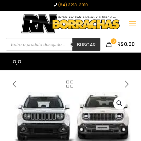
(84) 3213-3010
Pesquisar
0
R$0.00
produtos
BUSCAR
Loja