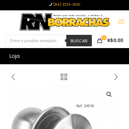
(84) 3213-3010
Pesquisar
0
R$0.00
produtos
BUSCAR
Loja