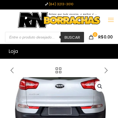
(84) 3213-3010
Pesquisar
0
R$0.00
produtos
BUSCAR
Loja