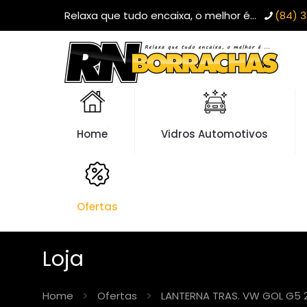
Relaxa que tudo encaixa, o melhor é...
(84) 3
Home
Vidros Automotivos
Ofertas
Loja
Home
Ofertas
LANTERNA TRAS. VW GOL G5 2