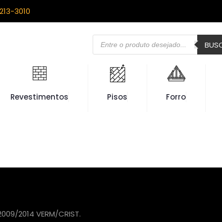
213-3010
Pesquisar
BUS
produtos
Revestimentos
Pisos
Forro
009/2014 VERM/CRIST.