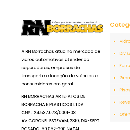
Categ
Vidr
A RN Borrachas atua no mercado de
Divis
vidros automotivos atendendo
Forr
seguradoras, empresas de
transporte e locação de veículos e
Gra
consumidores em geral.
Piso
RN BORRACHAS ARTEFATOS DE
Reve
BORRACHA E PLASTICOS LTDA
CNPJ 24.537.078/0001-08
Ofer
AV CORONEL ESTEVAM, 2810, DIX-SEPT
ROSADO, 59.052-200 NATAL