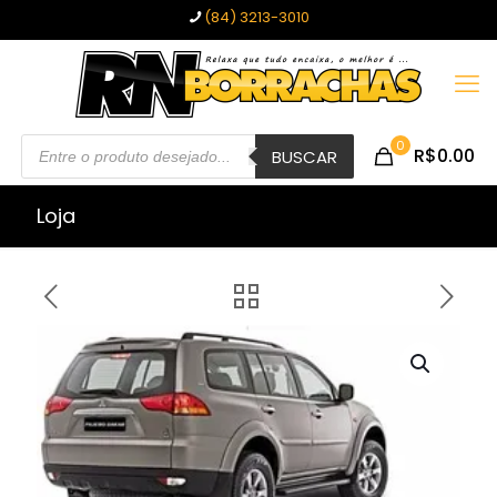
(84) 3213-3010
Pesquisar
0
R$0.00
produtos
BUSCAR
Loja