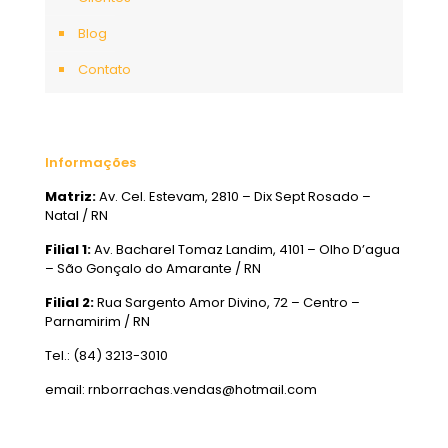
Blog
Contato
Informações
Matriz:
Av. Cel. Estevam, 2810 – Dix Sept Rosado –
Natal / RN
Filial 1:
Av. Bacharel Tomaz Landim, 4101 – Olho D’agua
– São Gonçalo do Amarante / RN
Filial 2:
Rua Sargento Amor Divino, 72 – Centro –
Parnamirim / RN
Tel.: (84) 3213-3010
email: rnborrachas.vendas@hotmail.com