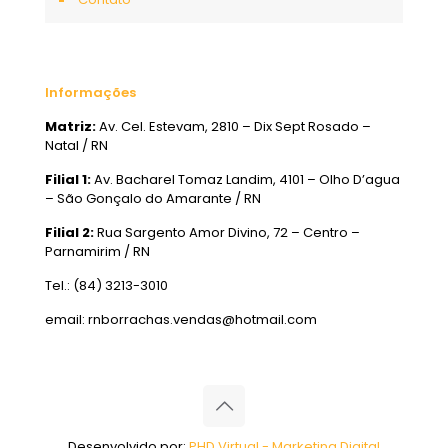
Informações
Matriz:
Av. Cel. Estevam, 2810 – Dix Sept Rosado –
Natal / RN
Filial 1:
Av. Bacharel Tomaz Landim, 4101 – Olho D’agua
– São Gonçalo do Amarante / RN
Filial 2:
Rua Sargento Amor Divino, 72 – Centro –
Parnamirim / RN
Tel.: (84) 3213-3010
email: rnborrachas.vendas@hotmail.com
Desenvolvido por:
PHD Virtual - Marketing Digital