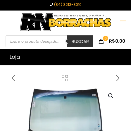
(84) 3213-3010
Pesquisar
0
R$0.00
produtos
BUSCAR
Loja