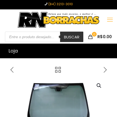
(84) 3213-3010
Pesquisar
0
R$0.00
produtos
BUSCAR
Loja