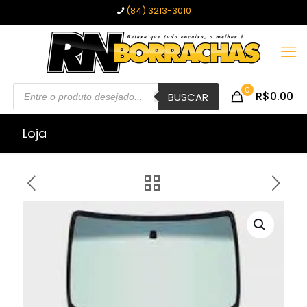
(84) 3213-3010
Pesquisar
0
R$0.00
produtos
BUSCAR
Loja