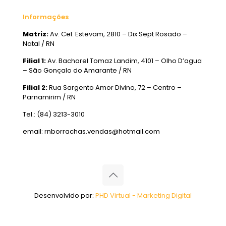
Informações
Matriz:
Av. Cel. Estevam, 2810 – Dix Sept Rosado –
Natal / RN
Filial 1:
Av. Bacharel Tomaz Landim, 4101 – Olho D’agua
– São Gonçalo do Amarante / RN
Filial 2:
Rua Sargento Amor Divino, 72 – Centro –
Parnamirim / RN
Tel.: (84) 3213-3010
email: rnborrachas.vendas@hotmail.com
Desenvolvido por:
PHD Virtual - Marketing Digital