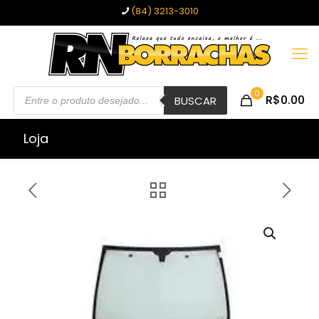
(84) 3213-3010
Pesquisar
0
R$0.00
produtos
BUSCAR
Loja