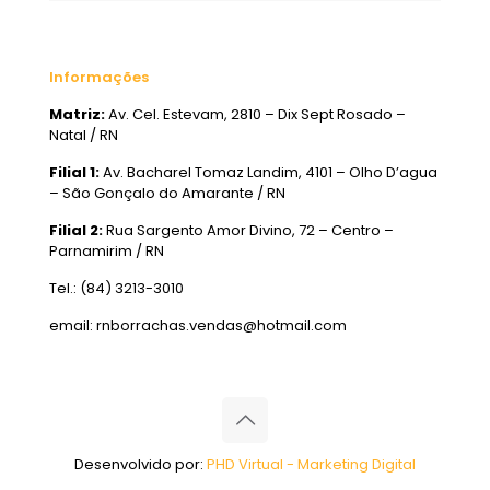
Informações
Matriz:
Av. Cel. Estevam, 2810 – Dix Sept Rosado –
Natal / RN
Filial 1:
Av. Bacharel Tomaz Landim, 4101 – Olho D’agua
– São Gonçalo do Amarante / RN
Filial 2:
Rua Sargento Amor Divino, 72 – Centro –
Parnamirim / RN
Tel.: (84) 3213-3010
email: rnborrachas.vendas@hotmail.com
Desenvolvido por:
PHD Virtual - Marketing Digital