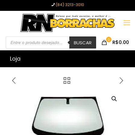
(84) 3213-3010
Pesquisar
0
R$0.00
produtos
BUSCAR
Loja