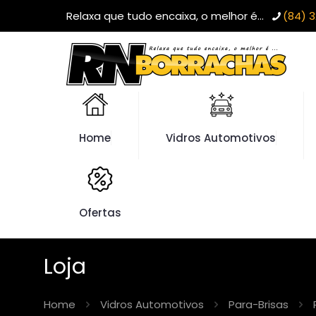
Relaxa que tudo encaixa, o melhor é...
(84) 3
Home
Vidros Automotivos
Ofertas
Loja
Home
Vidros Automotivos
Para-Brisas