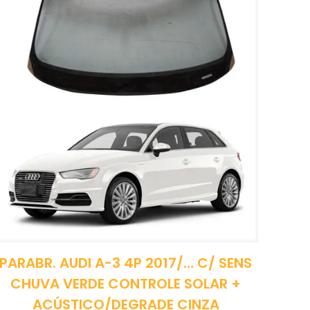
PARABR. AUDI A-3 4P 2017/… C/ SENS
CHUVA VERDE CONTROLE SOLAR +
ACÚSTICO/DEGRADE CINZA