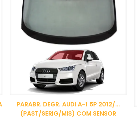
A
PARABR. DEGR. AUDI A-1 5P 2012/…
(PAST/SERIG/MIS) COM SENSOR