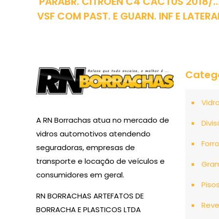
PARABR. CITROEN C4 CACTUS 2018/
VSF COM PAST. E GUARN. INF E LATERA
Categ
Vidr
A RN Borrachas atua no mercado de
Divis
vidros automotivos atendendo
Forr
seguradoras, empresas de
transporte e locação de veículos e
Gra
consumidores em geral.
Piso
RN BORRACHAS ARTEFATOS DE
Reve
BORRACHA E PLASTICOS LTDA