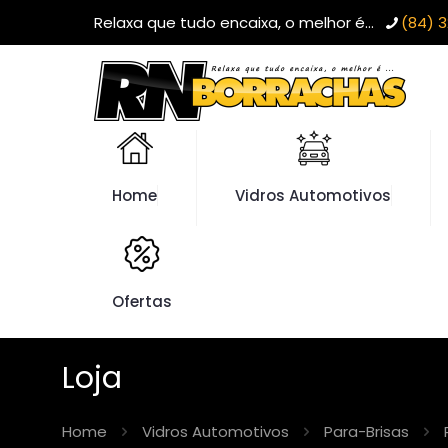
Relaxa que tudo encaixa, o melhor é...
(84) 3
Home
Vidros Automotivos
Ofertas
Loja
Home
Vidros Automotivos
Para-Brisas