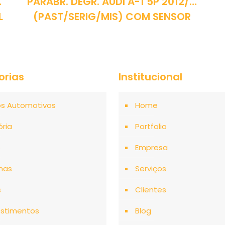
…
PARABR. DEGR. AUDI A-1 5P 2012/…
L
(PAST/SERIG/MIS) COM SENSOR
orias
Institucional
os Automotivos
Home
ória
Portfolio
o
Empresa
mas
Serviços
s
Clientes
stimentos
Blog