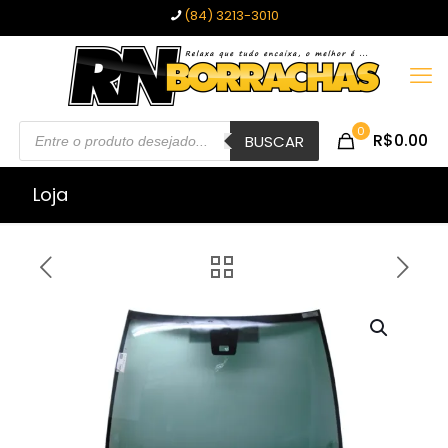
(84) 3213-3010
Pesquisar
0
R$0.00
produtos
BUSCAR
Loja