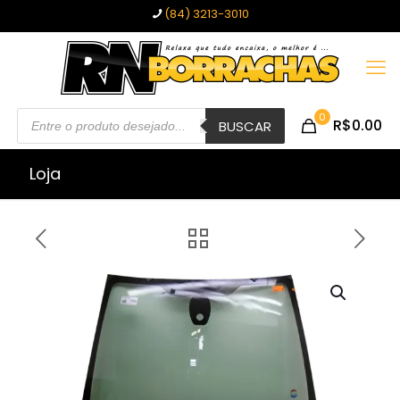
(84) 3213-3010
Pesquisar
0
R$0.00
produtos
BUSCAR
Loja