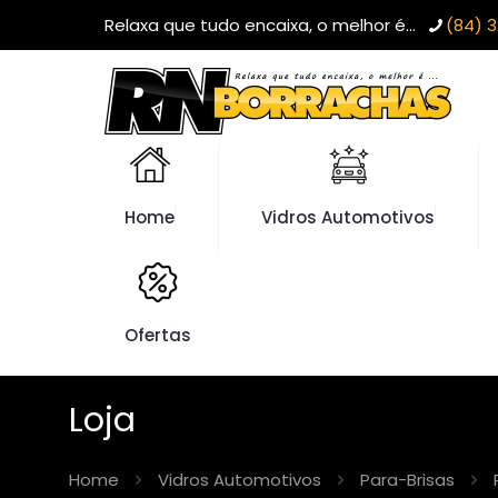
Relaxa que tudo encaixa, o melhor é...
(84) 3
Home
Vidros Automotivos
Ofertas
Loja
Home
Vidros Automotivos
Para-Brisas