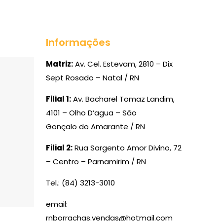
Informações
Matriz:
Av. Cel. Estevam, 2810 – Dix
Sept Rosado – Natal / RN
Filial 1:
Av. Bacharel Tomaz Landim,
4101 – Olho D’agua – São
Gonçalo do Amarante / RN
Filial 2:
Rua Sargento Amor Divino, 72
– Centro – Parnamirim / RN
Tel.: (84) 3213-3010
email:
rnborrachas.vendas@hotmail.com