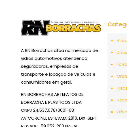
Categ
Vidr
A RN Borrachas atua no mercado de
Divis
vidros automotivos atendendo
Forr
seguradoras, empresas de
transporte e locação de veículos e
Gra
consumidores em geral.
Piso
RN BORRACHAS ARTEFATOS DE
Reve
BORRACHA E PLASTICOS LTDA
CNPJ 24.537.078/0001-08
Ofer
AV CORONEL ESTEVAM, 2810, DIX-SEPT
ROSADO, 59.052-200 NATAL