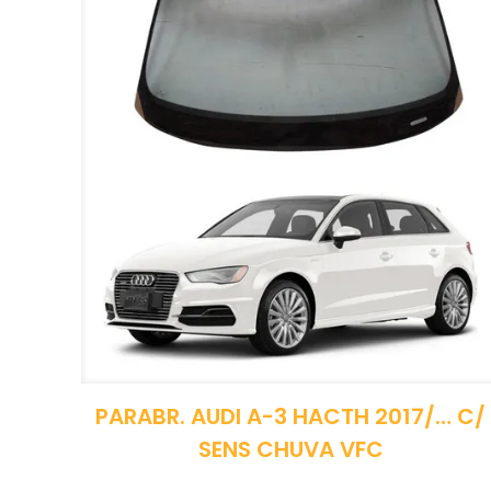
PARABR. AUDI A-3 HACTH 2017/… C/
SENS CHUVA VFC