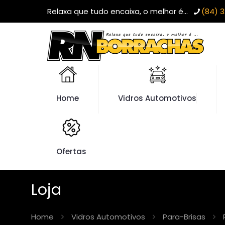
Relaxa que tudo encaixa, o melhor é...
(84) 3
Home
Vidros Automotivos
Ofertas
Loja
Home
Vidros Automotivos
Para-Brisas