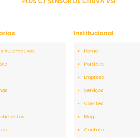
PLUS C/ SENSOR DE CHUVA VSF
orias
Institucional
os Automotivos
Home
ória
Portfolio
o
Empresa
mas
Serviços
s
Clientes
stimentos
Blog
tas
Contato