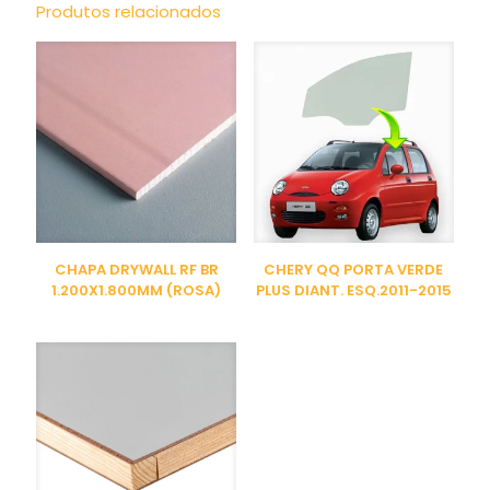
Produtos relacionados
CHAPA DRYWALL RF BR
CHERY QQ PORTA VERDE
1.200X1.800MM (ROSA)
PLUS DIANT. ESQ.2011-2015