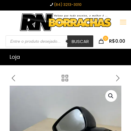
(84) 3213-3010
Pesquisar
0
R$0.00
produtos
BUSCAR
Loja