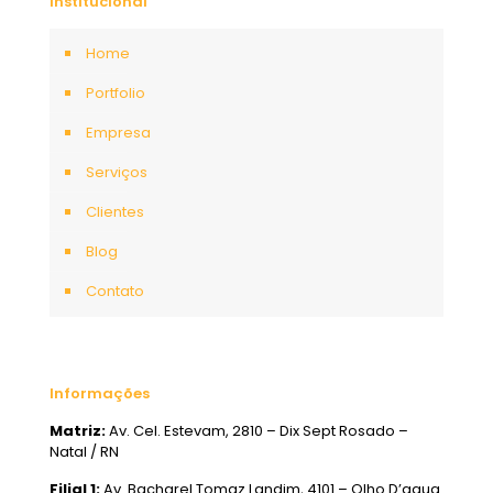
Institucional
Home
Portfolio
Empresa
Serviços
Clientes
Blog
Contato
Informações
Matriz:
Av. Cel. Estevam, 2810 – Dix Sept Rosado –
Natal / RN
Filial 1:
Av. Bacharel Tomaz Landim, 4101 – Olho D’agua