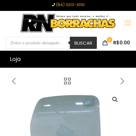
(84) 3213-3010
Pesquisar
0
R$0.00
produtos
BUSCAR
Loja