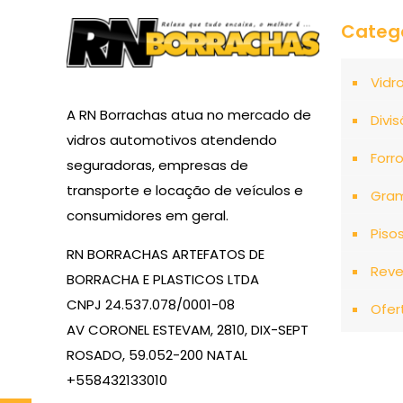
Categ
Vidr
A RN Borrachas atua no mercado de
Divis
vidros automotivos atendendo
Forr
seguradoras, empresas de
transporte e locação de veículos e
Gra
consumidores em geral.
Piso
RN BORRACHAS ARTEFATOS DE
Reve
BORRACHA E PLASTICOS LTDA
CNPJ 24.537.078/0001-08
Ofer
AV CORONEL ESTEVAM, 2810, DIX-SEPT
ROSADO, 59.052-200 NATAL
+558432133010