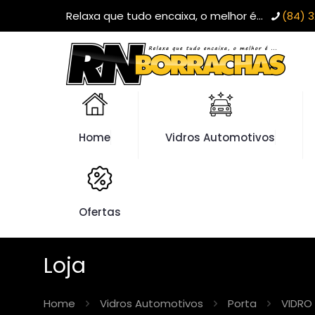
Relaxa que tudo encaixa, o melhor é...
(84) 3
Home
Vidros Automotivos
Ofertas
Loja
Home
Vidros Automotivos
Porta
VIDRO 