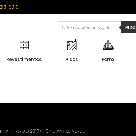
213-3010
Pesquisar
BUS
produtos
Revestimentos
Pisos
Forro
PTA FT ARGO 2017/… 5P DIANT LE VERDE