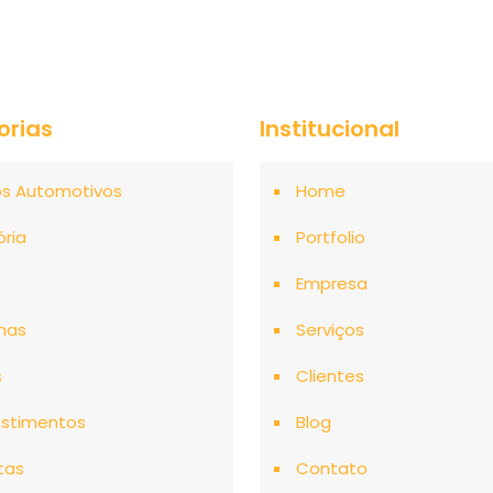
orias
Institucional
os Automotivos
Home
ória
Portfolio
o
Empresa
mas
Serviços
s
Clientes
stimentos
Blog
tas
Contato