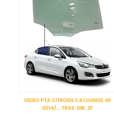
VIDRO PTA CITROEN C4 LOUNGE 4P
2014/… TRAS. DIR. 2F