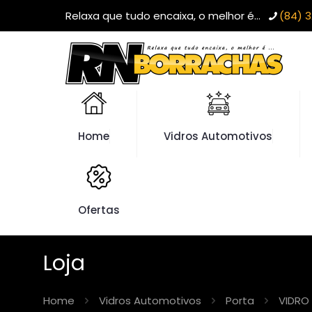
Relaxa que tudo encaixa, o melhor é...
(84) 3
Home
Vidros Automotivos
Ofertas
Loja
Home
Vidros Automotivos
Porta
VIDRO 