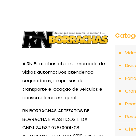
Categ
Vidr
A RN Borrachas atua no mercado de
Divis
vidros automotivos atendendo
Forr
seguradoras, empresas de
transporte e locação de veículos e
Gra
consumidores em geral.
Piso
RN BORRACHAS ARTEFATOS DE
Reve
BORRACHA E PLASTICOS LTDA
CNPJ 24.537.078/0001-08
Ofer