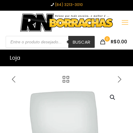
(84) 3213-3010
Pesquisar
0
R$0.00
produtos
BUSCAR
Loja