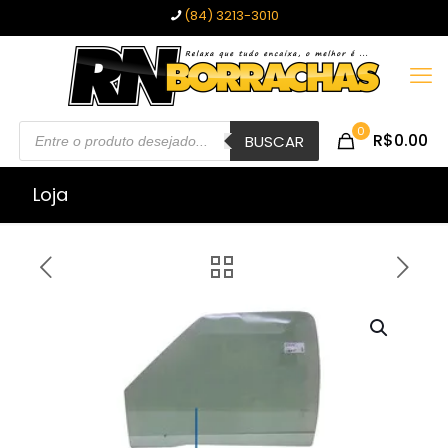
(84) 3213-3010
Pesquisar
0
R$0.00
produtos
BUSCAR
Loja