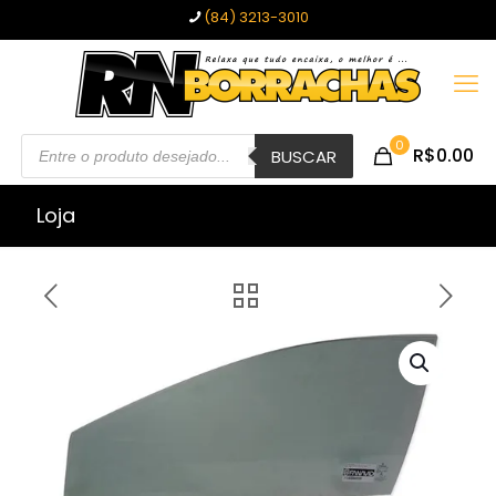
(84) 3213-3010
Pesquisar
0
R$0.00
produtos
BUSCAR
Loja