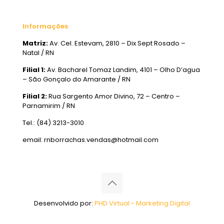
Informações
Matriz:
Av. Cel. Estevam, 2810 – Dix Sept Rosado –
Natal / RN
Filial 1:
Av. Bacharel Tomaz Landim, 4101 – Olho D’agua
– São Gonçalo do Amarante / RN
Filial 2:
Rua Sargento Amor Divino, 72 – Centro –
Parnamirim / RN
Tel.: (84) 3213-3010
email: rnborrachas.vendas@hotmail.com
Desenvolvido por:
PHD Virtual - Marketing Digital