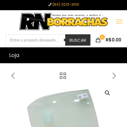
(84) 3213-3010
Pesquisar
0
R$0.00
produtos
BUSCAR
Loja