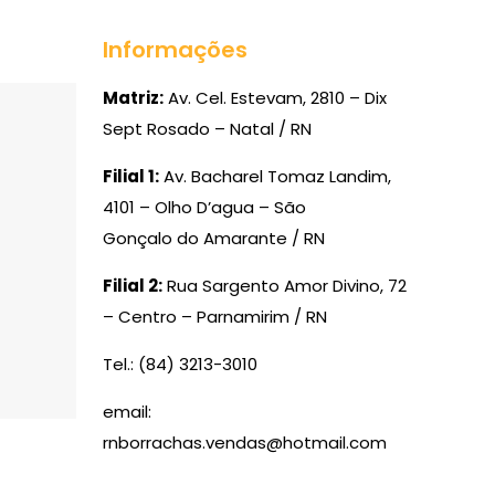
Informações
Matriz:
Av. Cel. Estevam, 2810 – Dix
Sept Rosado – Natal / RN
Filial 1:
Av. Bacharel Tomaz Landim,
4101 – Olho D’agua – São
Gonçalo do Amarante / RN
Filial 2:
Rua Sargento Amor Divino, 72
– Centro – Parnamirim / RN
Tel.: (84) 3213-3010
email:
rnborrachas.vendas@hotmail.com