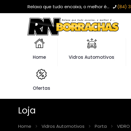
Relaxa que tudo encaixa, o melhor é...
(84) 3
Home
Vidros Automotivos
Ofertas
Loja
Home
Vidros Automotivos
Porta
VIDRO 