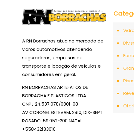
Categ
Vidr
A RN Borrachas atua no mercado de
Divis
vidros automotivos atendendo
Forr
seguradoras, empresas de
transporte e locação de veículos e
Gra
consumidores em geral.
Piso
RN BORRACHAS ARTEFATOS DE
Reve
BORRACHA E PLASTICOS LTDA
CNPJ 24.537.078/0001-08
Ofer
AV CORONEL ESTEVAM, 2810, DIX-SEPT
ROSADO, 59.052-200 NATAL
+558432133010