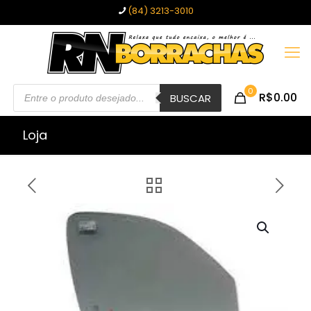
(84) 3213-3010
Pesquisar
0
R$0.00
produtos
BUSCAR
Loja