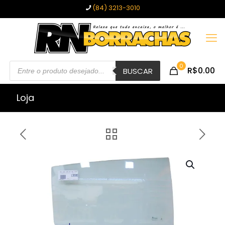
(84) 3213-3010
Pesquisar
0
R$0.00
produtos
BUSCAR
Loja