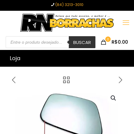
(84) 3213-3010
Pesquisar
0
R$0.00
produtos
BUSCAR
Loja