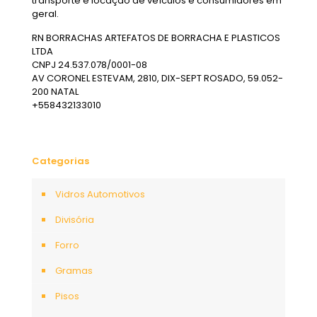
transporte e locação de veículos e consumidores em
geral.
RN BORRACHAS ARTEFATOS DE BORRACHA E PLASTICOS
LTDA
CNPJ 24.537.078/0001-08
AV CORONEL ESTEVAM, 2810, DIX-SEPT ROSADO, 59.052-
200 NATAL
+558432133010
Categorias
Vidros Automotivos
Divisória
Forro
Gramas
Pisos