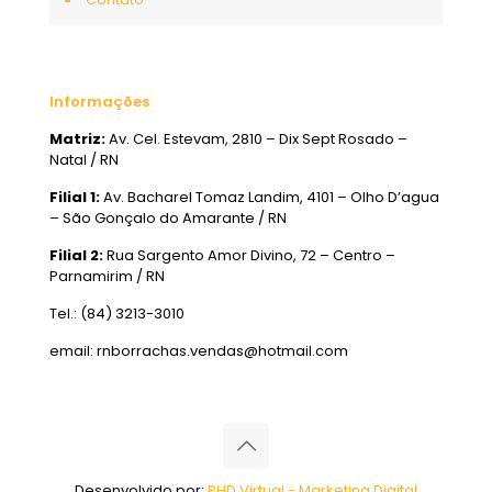
Informações
Matriz:
Av. Cel. Estevam, 2810 – Dix Sept Rosado –
Natal / RN
Filial 1:
Av. Bacharel Tomaz Landim, 4101 – Olho D’agua
– São Gonçalo do Amarante / RN
Filial 2:
Rua Sargento Amor Divino, 72 – Centro –
Parnamirim / RN
Tel.: (84) 3213-3010
email: rnborrachas.vendas@hotmail.com
Desenvolvido por:
PHD Virtual - Marketing Digital