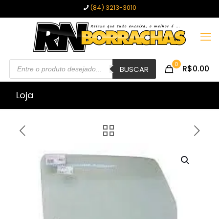
(84) 3213-3010
Pesquisar
0
R$0.00
produtos
BUSCAR
Loja