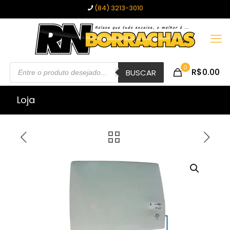
(84) 3213-3010
Pesquisar
0
R$0.00
produtos
BUSCAR
Loja