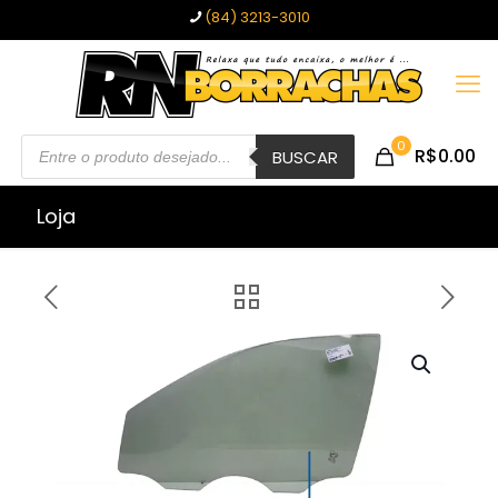
(84) 3213-3010
Pesquisar
0
R$0.00
produtos
BUSCAR
Loja