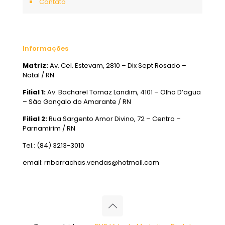
Contato
Informações
Matriz:
Av. Cel. Estevam, 2810 – Dix Sept Rosado –
Natal / RN
Filial 1:
Av. Bacharel Tomaz Landim, 4101 – Olho D’agua
– São Gonçalo do Amarante / RN
Filial 2:
Rua Sargento Amor Divino, 72 – Centro –
Parnamirim / RN
Tel.: (84) 3213-3010
email: rnborrachas.vendas@hotmail.com