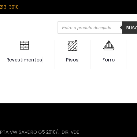
213-3010
Pesquisar
BUS
produtos
Revestimentos
Pisos
Forro
PTA VW SAVEIRO G5 2010/… DIR. VDE