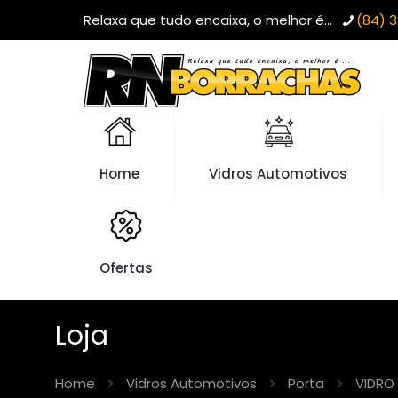
Relaxa que tudo encaixa, o melhor é...
(84) 3
Home
Vidros Automotivos
Ofertas
Loja
Home
Vidros Automotivos
Porta
VIDRO 