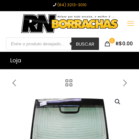
(84) 3213-3010
Pesquisar
0
R$0.00
produtos
BUSCAR
Loja