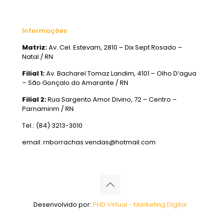
Informações
Matriz:
Av. Cel. Estevam, 2810 – Dix Sept Rosado –
Natal / RN
Filial 1:
Av. Bacharel Tomaz Landim, 4101 – Olho D’agua
– São Gonçalo do Amarante / RN
Filial 2:
Rua Sargento Amor Divino, 72 – Centro –
Parnamirim / RN
Tel.: (84) 3213-3010
email: rnborrachas.vendas@hotmail.com
Desenvolvido por:
PHD Virtual - Marketing Digital