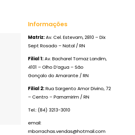
Informações
Matriz:
Av. Cel. Estevam, 2810 – Dix
Sept Rosado – Natal / RN
Filial 1:
Av. Bacharel Tomaz Landim,
4101 – Olho D’agua – São
Gonçalo do Amarante / RN
Filial 2:
Rua Sargento Amor Divino, 72
– Centro – Parnamirim / RN
Tel.: (84) 3213-3010
email:
rnborrachas.vendas@hotmail.com