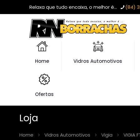
Relaxa que tudo encaixa, o melhor é...
(84) 3
Home
Vidros Automotivos
Ofertas
Loja
Home
Vidros Automotivos
Vigia
VIGIA 