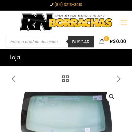
(84) 3213-3010
Pesquisar
0
R$0.00
produtos
BUSCAR
Loja