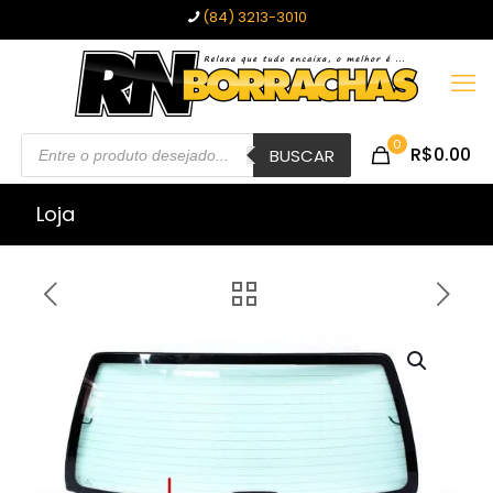
(84) 3213-3010
Pesquisar
0
R$0.00
produtos
BUSCAR
Loja