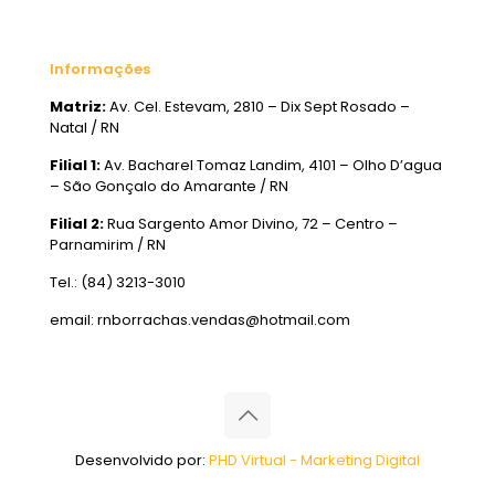
Informações
Matriz:
Av. Cel. Estevam, 2810 – Dix Sept Rosado –
Natal / RN
Filial 1:
Av. Bacharel Tomaz Landim, 4101 – Olho D’agua
– São Gonçalo do Amarante / RN
Filial 2:
Rua Sargento Amor Divino, 72 – Centro –
Parnamirim / RN
Tel.: (84) 3213-3010
email: rnborrachas.vendas@hotmail.com
Desenvolvido por:
PHD Virtual - Marketing Digital