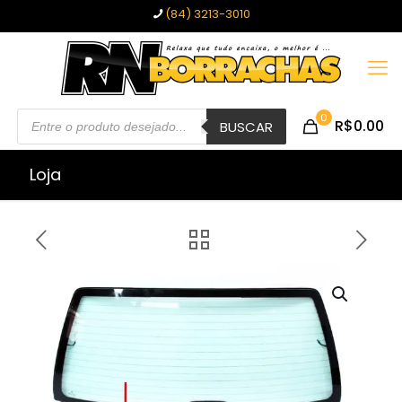
(84) 3213-3010
Pesquisar
0
R$0.00
produtos
BUSCAR
Loja