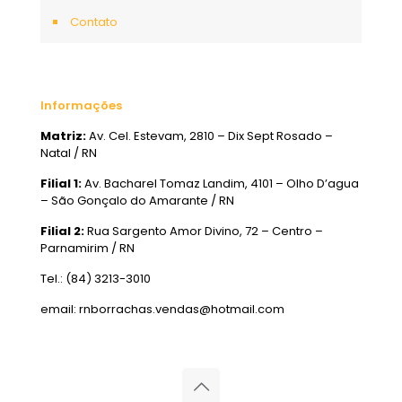
Contato
Informações
Matriz:
Av. Cel. Estevam, 2810 – Dix Sept Rosado –
Natal / RN
Filial 1:
Av. Bacharel Tomaz Landim, 4101 – Olho D’agua
– São Gonçalo do Amarante / RN
Filial 2:
Rua Sargento Amor Divino, 72 – Centro –
Parnamirim / RN
Tel.: (84) 3213-3010
email: rnborrachas.vendas@hotmail.com