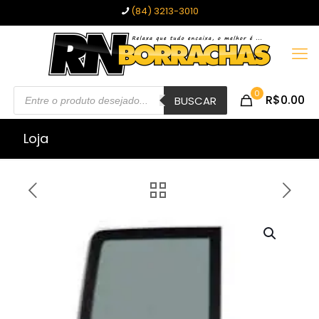
(84) 3213-3010
Pesquisar
0
R$0.00
produtos
BUSCAR
Loja