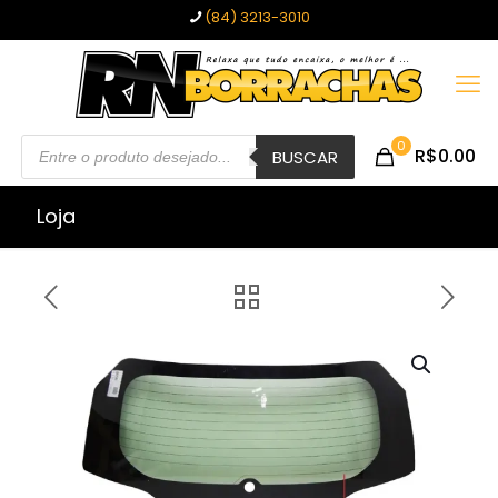
(84) 3213-3010
Pesquisar
0
R$0.00
produtos
BUSCAR
Loja