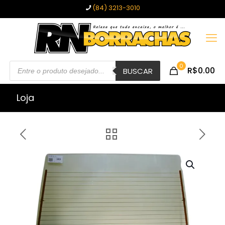
(84) 3213-3010
Pesquisar
0
R$0.00
produtos
BUSCAR
Loja