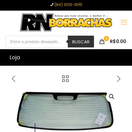
(84) 3213-3010
Pesquisar
0
R$0.00
produtos
BUSCAR
Loja