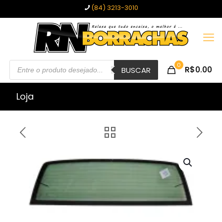
(84) 3213-3010
Pesquisar
0
R$0.00
produtos
BUSCAR
Loja