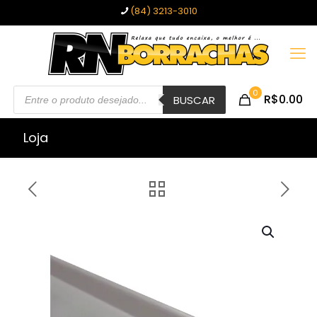
(84) 3213-3010
Pesquisar
0
R$0.00
produtos
BUSCAR
Loja