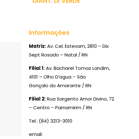
DIANT. LE VERDE
Informações
Matriz:
Av. Cel. Estevam, 2810 – Dix
Sept Rosado – Natal / RN
Filial 1:
Av. Bacharel Tomaz Landim,
4101 – Olho D’agua – São
Gonçalo do Amarante / RN
Filial 2:
Rua Sargento Amor Divino, 72
– Centro – Parnamirim / RN
Tel.: (84) 3213-3010
email: