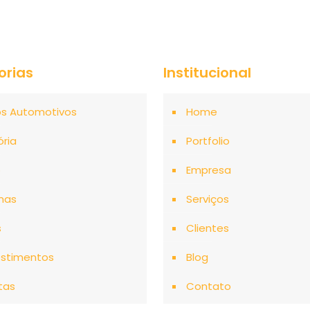
orias
Institucional
os Automotivos
Home
ória
Portfolio
o
Empresa
mas
Serviços
s
Clientes
stimentos
Blog
tas
Contato