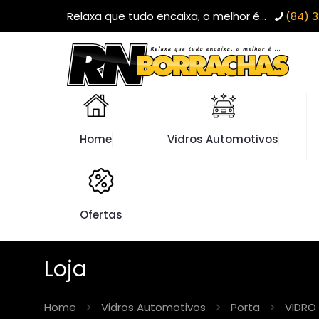
Relaxa que tudo encaixa, o melhor é...
(84) 3
Home
Vidros Automotivos
Ofertas
Loja
Home
Vidros Automotivos
Porta
VIDRO 