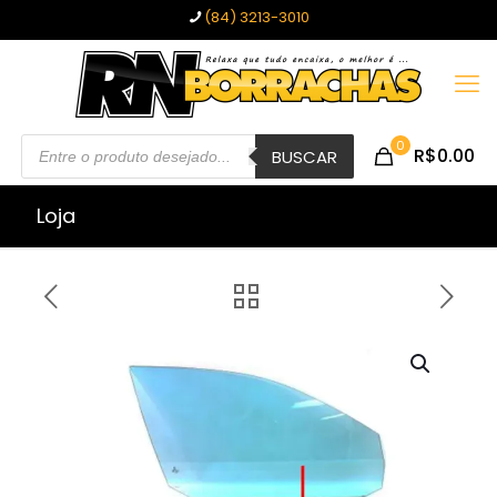
(84) 3213-3010
Pesquisar
0
R$0.00
produtos
BUSCAR
Loja