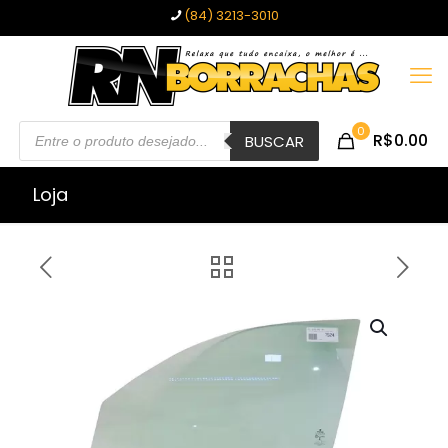
(84) 3213-3010
Pesquisar
0
R$0.00
produtos
BUSCAR
Loja