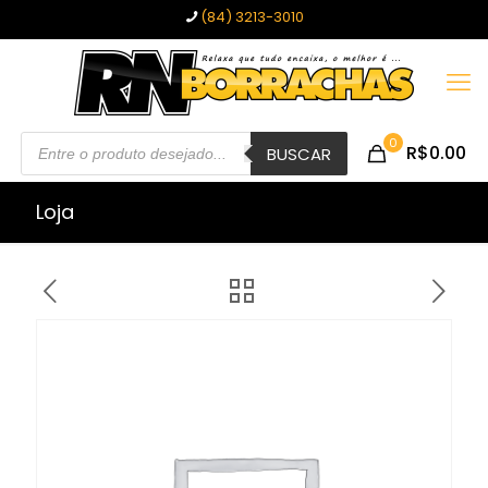
(84) 3213-3010
Pesquisar
0
R$0.00
produtos
BUSCAR
Loja